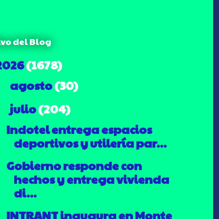
ivo del Blog
2026
(1678)
agosto
(30)
►
julio
(204)
▼
Indotel entrega espacios
deportivos y utilería par...
Gobierno responde con
hechos y entrega vivienda
di...
INTRANT inaugura en Monte