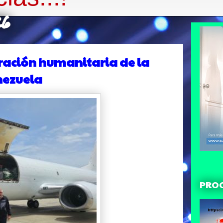
26
ación humanitaria de la
nezuela
PRO