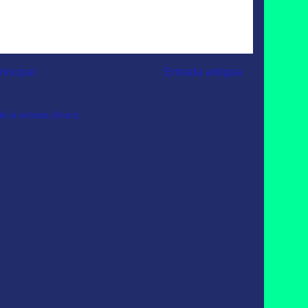
rincipal
Entrada antigua
e la entrada (Atom)