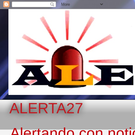
ALERTA27
Alertando con notic