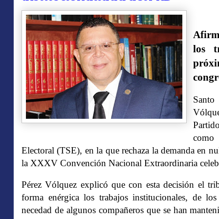
Afirm
los 
próxi
congr
Santo
Vólque
Partid
como p
Electoral (TSE), en la que rechaza la demanda en nu
la XXXV Convención Nacional Extraordinaria celebr
Pérez Vólquez explicó que con esta decisión el tri
forma enérgica los trabajos institucionales, de lo
necedad de algunos compañeros que se han mantenid