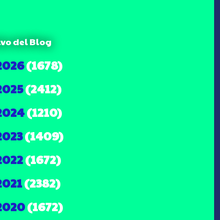
ivo del Blog
2026
(1678)
2025
(2412)
2024
(1210)
2023
(1409)
2022
(1672)
2021
(2382)
2020
(1672)