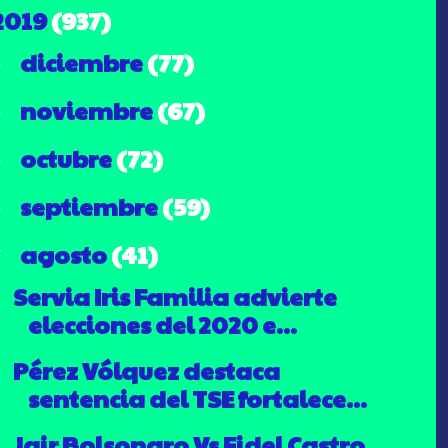
2019
(937)
diciembre
(77)
►
noviembre
(67)
►
octubre
(72)
►
septiembre
(59)
►
agosto
(41)
▼
Servia Iris Familia advierte
elecciones del 2020 e...
Pérez Vólquez destaca
sentencia del TSE fortalece...
Jair Bolsonaro Vs Fidel Castro