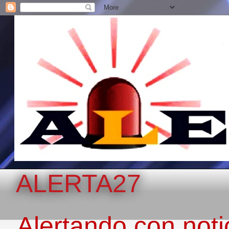
ALERTA27
Alertando con notic