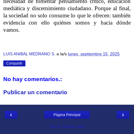
necesidad de fomentar pensamiento crítico, educación
mediática y discernimiento ciudadano. Porque al final,
la sociedad no solo consume lo que le ofrecen: también
evidencia con ello quiénes somos y hacia dónde
vamos.
LUIS ANIBAL MEDRANO S.
a la/s
lunes, septiembre 15, 2025
Compartir
No hay comentarios.:
Publicar un comentario
‹
›
Página Principal
Ver la versión web