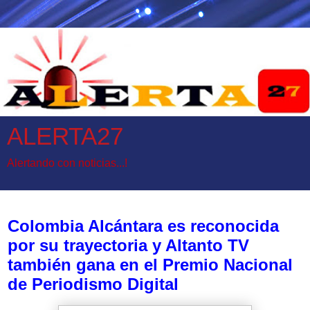
ALERTA27
Alertando con noticias...!
jueves, 27 de noviembre de 2025
Colombia Alcántara es reconocida
por su trayectoria y Altanto TV
también gana en el Premio Nacional
de Periodismo Digital