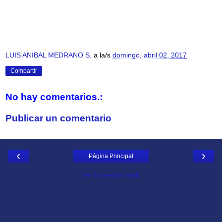
LUIS ANIBAL MEDRANO S.
a la/s
domingo, abril 02, 2017
Compartir
No hay comentarios.:
Publicar un comentario
‹
›
Página Principal
Ver la versión web