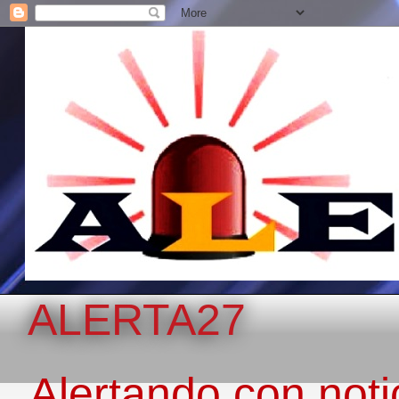
ALERTA27
Alertando con notic