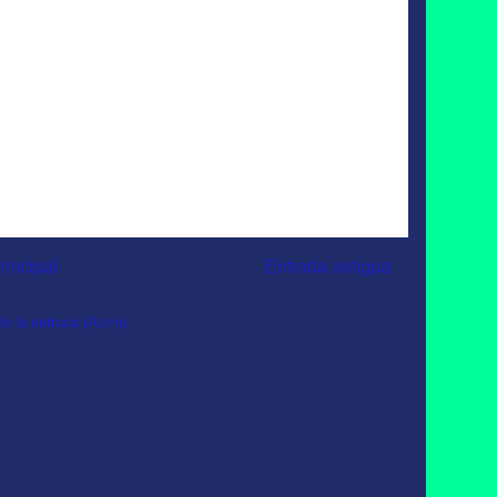
rincipal
Entrada antigua
e la entrada (Atom)