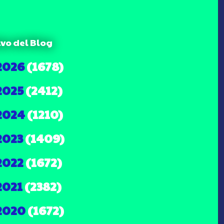
ivo del Blog
2026
(1678)
2025
(2412)
2024
(1210)
2023
(1409)
2022
(1672)
2021
(2382)
2020
(1672)