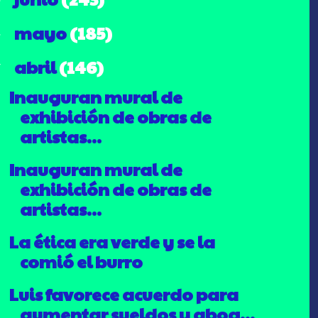
mayo
(185)
►
abril
(146)
▼
Inauguran mural de
exhibición de obras de
artistas...
Inauguran mural de
exhibición de obras de
artistas...
La ética era verde y se la
comió el burro
Luis favorece acuerdo para
aumentar sueldos y abog...