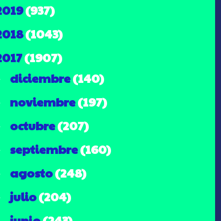
2019
(937)
2018
(1043)
2017
(1907)
diciembre
(140)
►
noviembre
(197)
►
octubre
(207)
►
septiembre
(160)
►
agosto
(248)
►
julio
(204)
►
junio
(243)
►