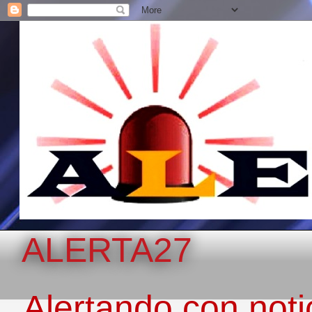
ALERTA27
Alertando con notic