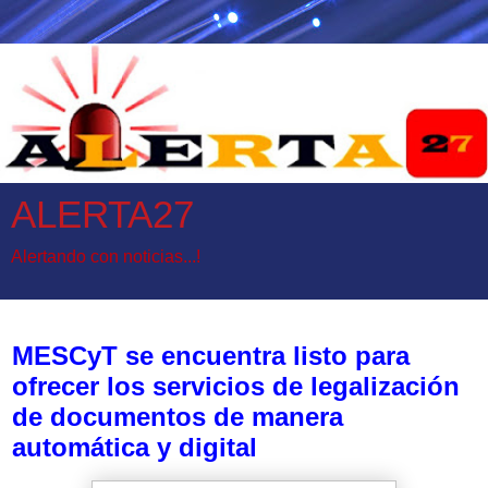
ALERTA27
Alertando con noticias...!
miércoles, 13 de noviembre de 2024
MESCyT se encuentra listo para
ofrecer los servicios de legalización
de documentos de manera
automática y digital