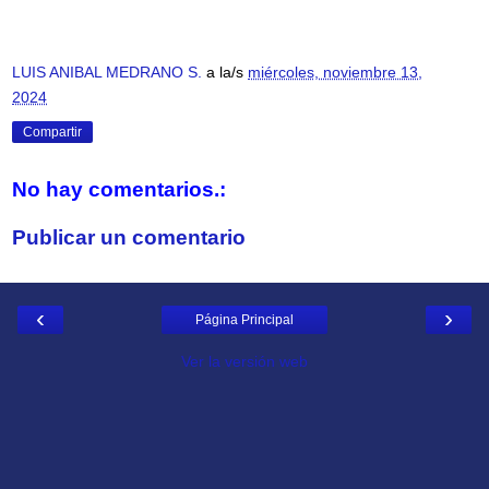
LUIS ANIBAL MEDRANO S.
a la/s
miércoles, noviembre 13,
2024
Compartir
No hay comentarios.:
Publicar un comentario
‹
›
Página Principal
Ver la versión web