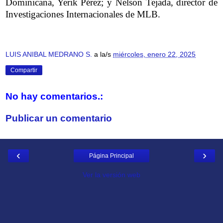
Dominicana, Yerik Pérez; y Nelson Tejada, director de
Investigaciones Internacionales de MLB.
LUIS ANIBAL MEDRANO S.
a la/s
miércoles, enero 22, 2025
Compartir
No hay comentarios.:
Publicar un comentario
‹
›
Página Principal
Ver la versión web