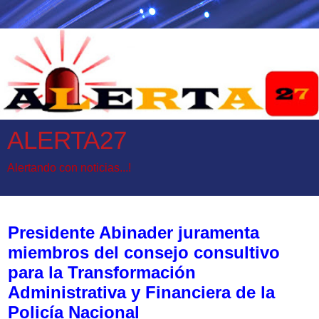
ALERTA27
Alertando con noticias...!
miércoles, 22 de enero de 2025
Presidente Abinader juramenta
miembros del consejo consultivo
para la Transformación
Administrativa y Financiera de la
Policía Nacional