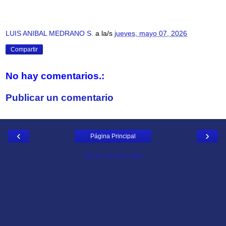
LUIS ANIBAL MEDRANO S.
a la/s
jueves, mayo 07, 2026
Compartir
No hay comentarios.:
Publicar un comentario
‹
›
Página Principal
Ver la versión web