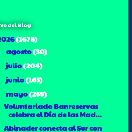
ivo del Blog
2026
(1678)
agosto
(30)
►
julio
(204)
►
junio
(163)
►
mayo
(259)
▼
Voluntariado Banreservas
celebra el Día de las Mad...
Abinader conecta al Sur con