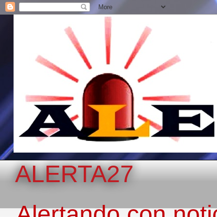
ALERTA27
Alertando con notic