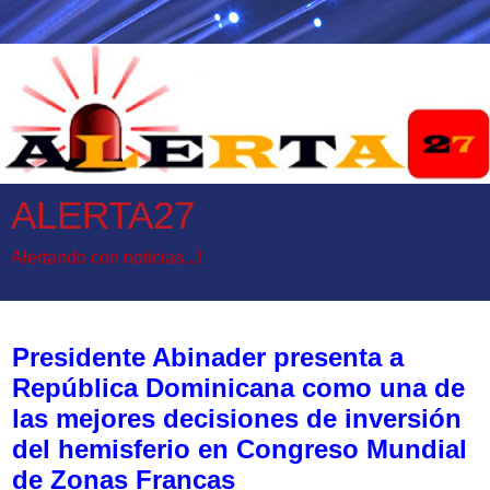
ALERTA27
Alertando con noticias...!
miércoles, 13 de mayo de 2026
Presidente Abinader presenta a
República Dominicana como una de
las mejores decisiones de inversión
del hemisferio en Congreso Mundial
de Zonas Francas