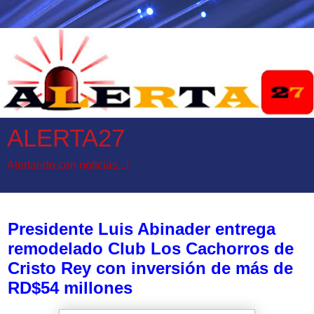
ALERTA27
Alertando con noticias...!
lunes, 11 de mayo de 2026
Presidente Luis Abinader entrega
remodelado Club Los Cachorros de
Cristo Rey con inversión de más de
RD$54 millones