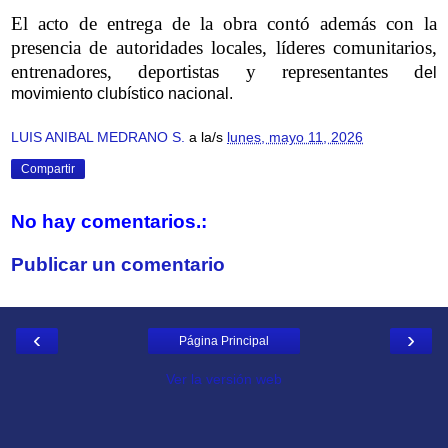
El acto de entrega de la obra contó además con la
presencia de autoridades locales, líderes comunitarios,
entrenadores, deportistas y representantes d
el
movimiento clubístico nacional.
LUIS ANIBAL MEDRANO S.
a la/s
lunes, mayo 11, 2026
Compartir
No hay comentarios.:
Publicar un comentario
‹
›
Página Principal
Ver la versión web