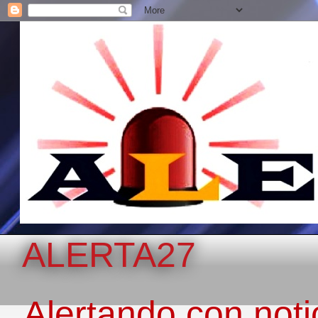
ALERTA27
Alertando con notic