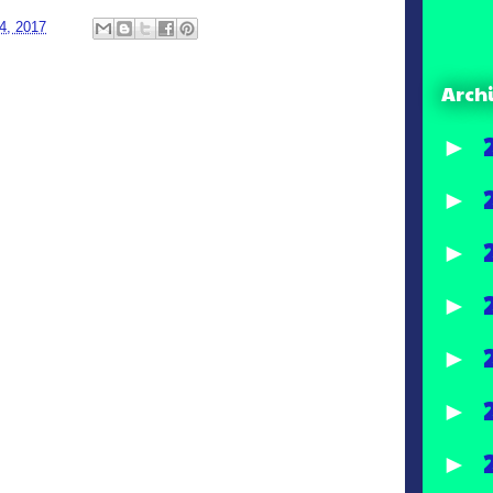
4, 2017
Arch
►
►
►
►
►
►
►