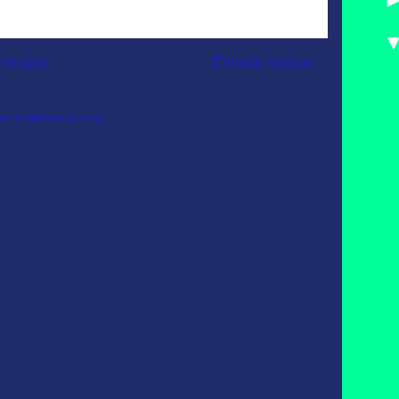
rincipal
Entrada antigua
e la entrada (Atom)