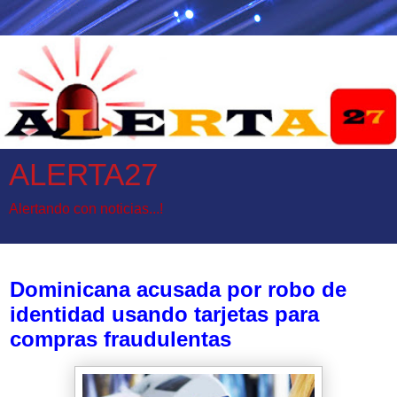
ALERTA27
Alertando con noticias...!
miércoles, 31 de mayo de 2017
Dominicana acusada por robo de
identidad usando tarjetas para
compras fraudulentas