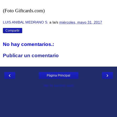
(Foto Giftcards.com)
LUIS ANIBAL MEDRANO S.
a la/s
miércoles, mayo 31, 2017
Compartir
No hay comentarios.:
Publicar un comentario
‹
›
Página Principal
Ver la versión web