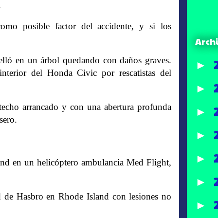
.
como posible factor del accidente, y si los
Arch
estrelló en un árbol quedando con daños graves.
►
nterior del Honda Civic por rescatistas del
►
 techo arrancado y con una abertura profunda
►
sero.
►
►
and en un helicóptero ambulancia Med Flight,
►
dad de Hasbro en Rhode Island con lesiones no
►