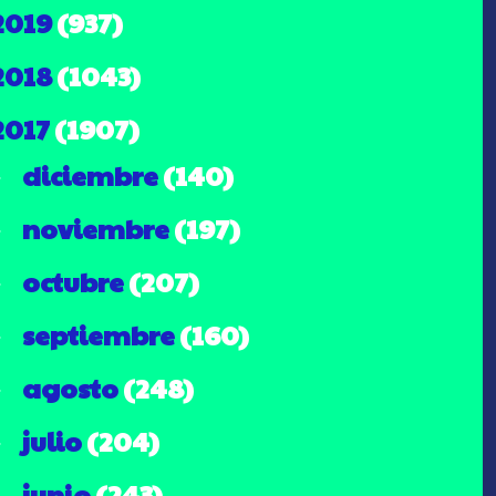
2019
(937)
2018
(1043)
2017
(1907)
diciembre
(140)
►
noviembre
(197)
►
octubre
(207)
►
septiembre
(160)
►
agosto
(248)
►
julio
(204)
►
junio
(243)
►