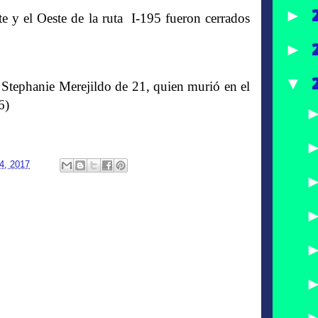
►
ste y el Oeste de la ruta I-195 fueron cerrados
►
▼
tephanie Merejildo de 21, quien murió en el
6)
4, 2017