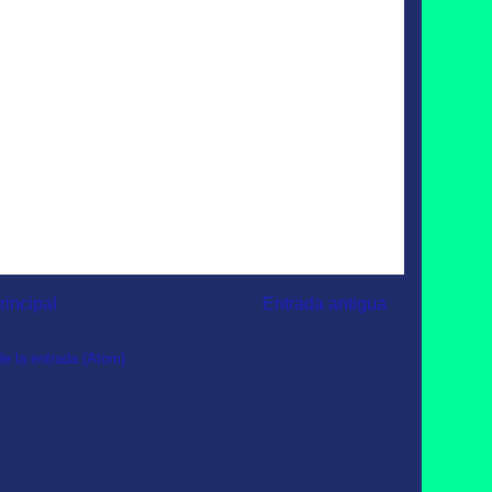
rincipal
Entrada antigua
e la entrada (Atom)