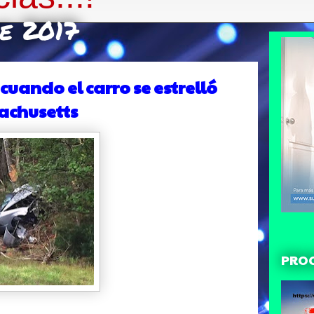
de 2017
uando el carro se estrelló
sachusetts
PRO