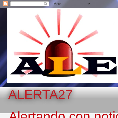
ALERTA27
Alertando con notic