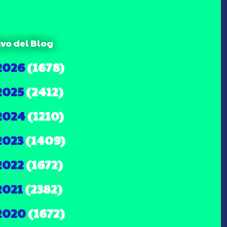
ivo del Blog
2026
(1678)
2025
(2412)
2024
(1210)
2023
(1409)
2022
(1672)
2021
(2382)
2020
(1672)