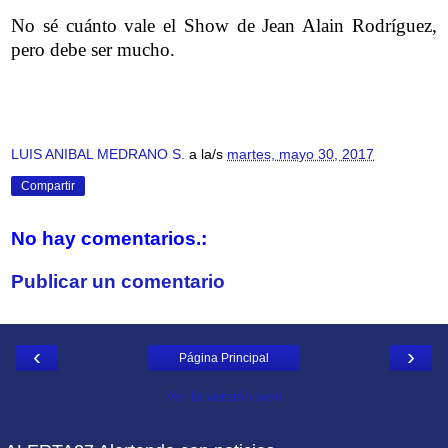
No sé cuánto vale el Show de Jean Alain Rodríguez,
pero debe ser mucho.
LUIS ANIBAL MEDRANO S.
a la/s
martes, mayo 30, 2017
Compartir
No hay comentarios.:
Publicar un comentario
‹
›
Página Principal
Ver la versión web