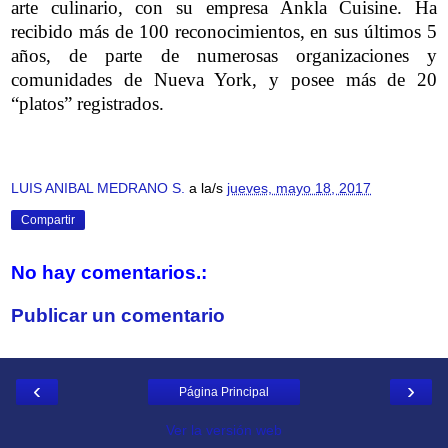
arte culinario, con su empresa Ankla Cuisine. Ha
recibido más de 100 reconocimientos, en sus últimos 5
años, de parte de numerosas organizaciones y
comunidades de Nueva York, y posee más de 20
“platos” registrados.
LUIS ANIBAL MEDRANO S.
a la/s
jueves, mayo 18, 2017
Compartir
No hay comentarios.:
Publicar un comentario
‹
›
Página Principal
Ver la versión web