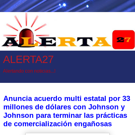
ALERTA27
Alertando con noticias...!
miércoles, 24 de mayo de 2017
Anuncia acuerdo multi estatal por 33
millones de dólares con Johnson y
Johnson para terminar las prácticas
de comercialización engañosas