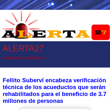
ALERTA27
Alertando con noticias...!
domingo, 5 de octubre de 2025
Fellito Suberví encabeza verificación
técnica de los acueductos que serán
rehabilitados para el beneficio de 3.7
millones de personas