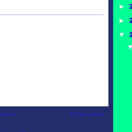
►
►
▼
rincipal
Entrada antigua