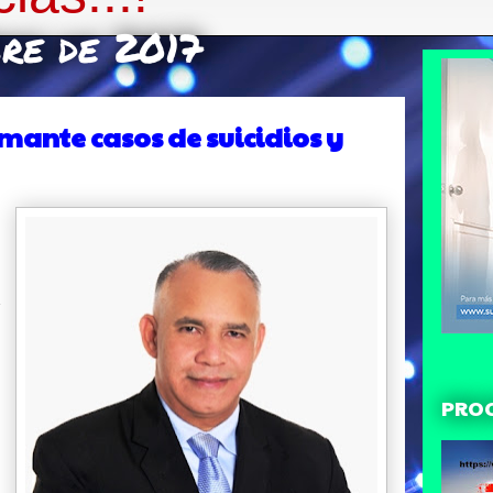
bre de 2017
mante casos de suicidios y
o
,
n
PRO