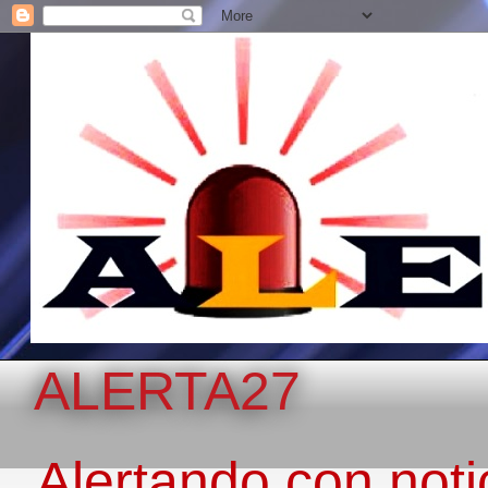
ALERTA27
Alertando con notic