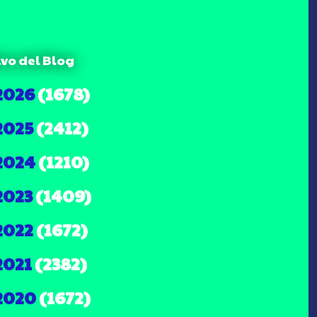
ivo del Blog
2026
(1678)
2025
(2412)
2024
(1210)
2023
(1409)
2022
(1672)
2021
(2382)
2020
(1672)