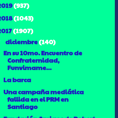
2019
(937)
2018
(1043)
2017
(1907)
diciembre
(140)
▼
En su 10mo. Encuentro de
Confraternidad,
Funvimame...
La barca
Una campaña mediática
fallida en el PRM en
Santiago