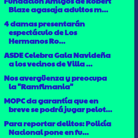
Fundación Amigos de Robert
Blaze agasaja adultos m...
4 damas presentarán
espectáculo de Los
Hermanos Ro...
ASDE Celebra Gala Navideña
a los vecinos de Villa ...
Nos avergüenza y preocupa
la "Ramfimania"
MOPC da garantía que en
breve se podrá jugar pelot...
Para reportar delitos: Policía
Nacional pone en fu...