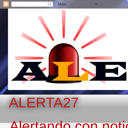
ALERTA27
Alertando con notic