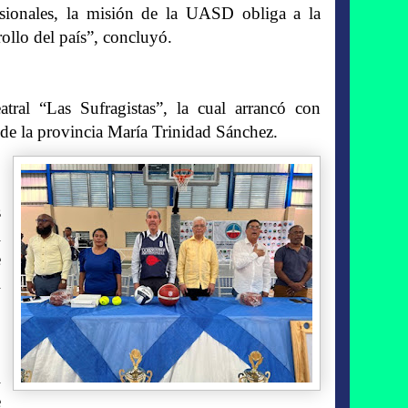
sionales, la misión de la UASD obliga a la
ollo del país”, concluyó.
tral “Las Sufragistas”, la cual arrancó con
o de la provincia María Trinidad Sánchez.
s
l
e
l
l
e