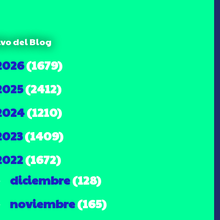
ivo del Blog
2026
(1679)
2025
(2412)
2024
(1210)
2023
(1409)
2022
(1672)
diciembre
(128)
►
noviembre
(165)
►