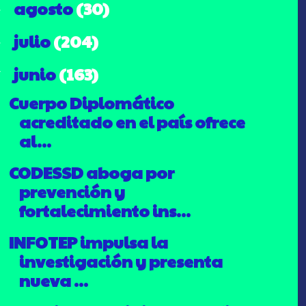
agosto
(30)
►
julio
(204)
►
junio
(163)
▼
Cuerpo Diplomático
acreditado en el país ofrece
al...
CODESSD aboga por
prevención y
fortalecimiento ins...
INFOTEP impulsa la
investigación y presenta
nueva ...