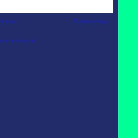
rincipal
Entrada antigua
e la entrada (Atom)