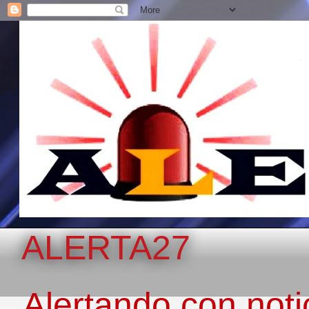
ALERTA27
Alertando con notic