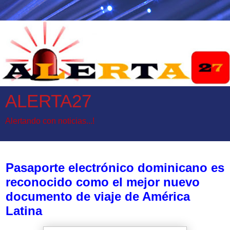
ALERTA27
Alertando con noticias...!
jueves, 4 de junio de 2026
Pasaporte electrónico dominicano es
reconocido como el mejor nuevo
documento de viaje de América
Latina