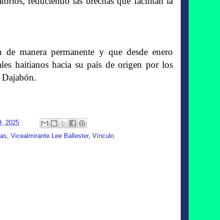
torios, reduciendo las brechas que facilitan la
úan de manera permanente y que desde enero
les haitianos hacia su país de origen por los
y Dajabón.
9, 2025
nas
,
Vicealmirante Lee Ballester
,
Vínculo