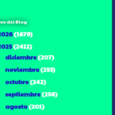
ivo del Blog
2026
(1679)
2025
(2412)
diciembre
(207)
►
noviembre
(253)
►
octubre
(242)
►
septiembre
(256)
►
agosto
(201)
►