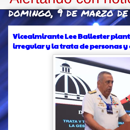
domingo, 9 de marzo d
Vicealmirante Lee Ballester plant
irregular y la trata de personas y