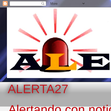
ALERTA27
Alertando con notic