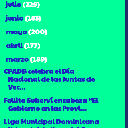
julio
(229)
►
junio
(183)
►
mayo
(200)
►
abril
(177)
►
marzo
(189)
▼
CPADB celebra el Día
Nacional de las Juntas de
Vec...
Fellito Suberví encabeza “El
Gobierno en las Provi...
Liga Municipal Dominicana