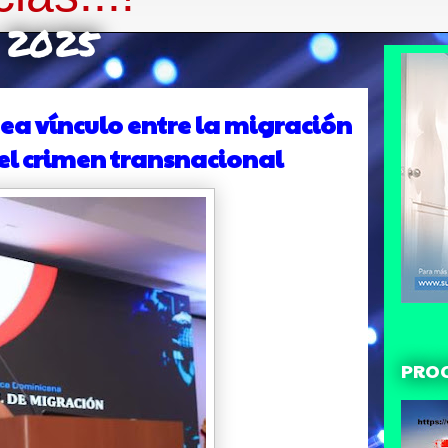
e 2025
ea vínculo entre la migración
 el crimen transnacional
PRO