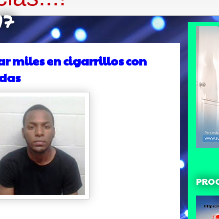
17
miles en cigarrillos con
adas
PRO