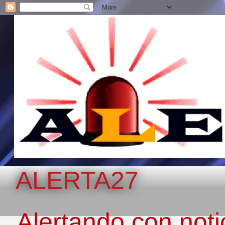
ALERTA27
Alertando con notic