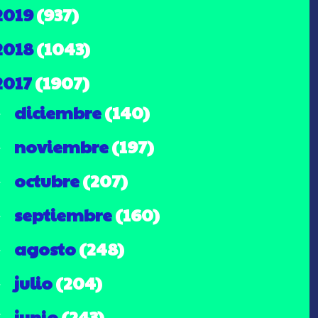
2019
(937)
2018
(1043)
2017
(1907)
diciembre
(140)
►
noviembre
(197)
►
octubre
(207)
►
septiembre
(160)
►
agosto
(248)
►
julio
(204)
►
junio
(243)
▼