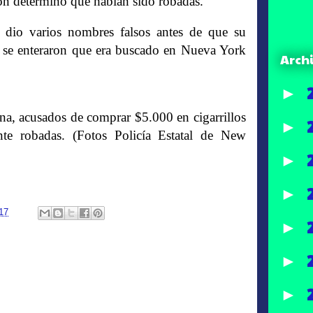
ción determinó que habían sido robadas.
 dio varios nombres falsos antes de que su
res se enteraron que era buscado en Nueva York
Arch
►
acusados de comprar $5.000 en cigarrillos
►
nte robadas. (Fotos Policía Estatal de New
►
►
017
►
►
►