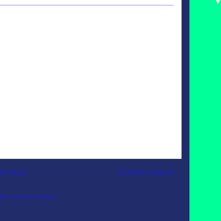
rincipal
Entrada antigua
e la entrada (Atom)