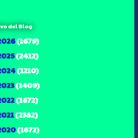
ivo del Blog
2026
(1679)
2025
(2412)
2024
(1210)
2023
(1409)
2022
(1672)
2021
(2382)
2020
(1672)