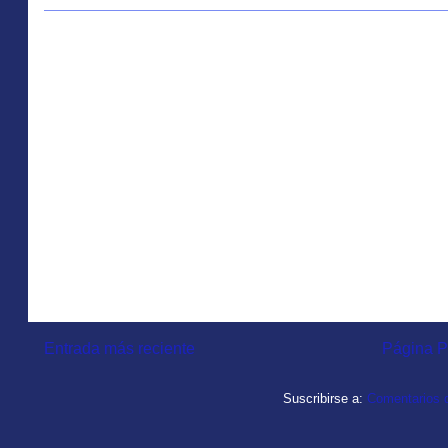
Entrada más reciente
Página P
Suscribirse a:
Comentarios d