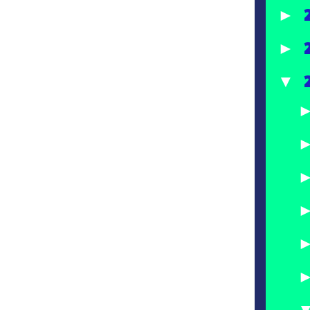
►
►
▼