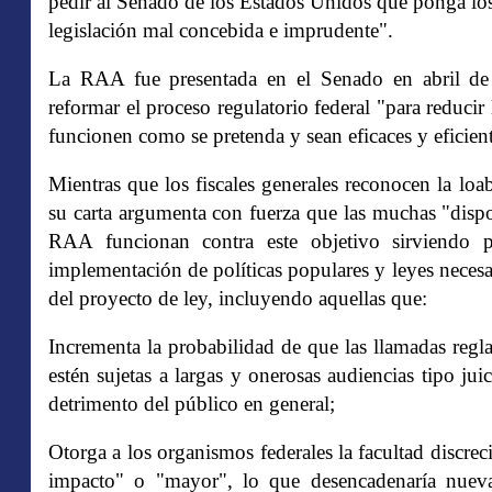
pedir al Senado de los Estados Unidos que ponga los
legislación mal concebida e imprudente".
La RAA fue presentada en el Senado en abril de 
reformar el proceso regulatorio federal "para reducir
funcionen como se pretenda y sean eficaces y eficient
Mientras que los fiscales generales reconocen la lo
su carta argumenta con fuerza que las muchas "disp
RAA funcionan contra este objetivo sirviendo par
implementación de políticas populares y leyes necesa
del proyecto de ley, incluyendo aquellas que:
Incrementa la probabilidad de que las llamadas regla
estén sujetas a largas y onerosas audiencias tipo jui
detrimento del público en general;
Otorga a los organismos federales la facultad discrec
impacto" o "mayor", lo que desencadenaría nue