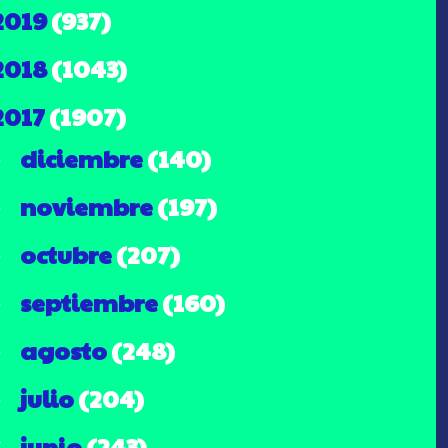
2019
(937)
2018
(1043)
2017
(1907)
diciembre
(140)
►
noviembre
(197)
►
octubre
(207)
►
septiembre
(160)
►
agosto
(248)
►
julio
(204)
►
junio
(243)
▼