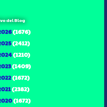
ivo del Blog
2026
(1676)
2025
(2412)
2024
(1210)
2023
(1409)
2022
(1672)
2021
(2382)
2020
(1672)