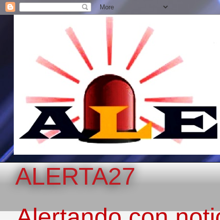
ALERTA27
Alertando con notic