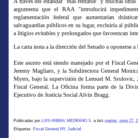
A través del estándar "más rentable" y muchas otras 
argumenta que el RAA "introducirá impedimento
reglamentación federal que aumentarían drástic
salvaguardias públicos en su lugar, excluiría al públ
a litigios evitables y prolongados que favorezcan int
La carta insta a la dirección del Senado a oponerse 
Este asunto está siendo manejado por el Fiscal Gene
Jeremy Magliaro, y la Subdirectora General Monica
Myers, bajo la supervisión de Lemuel M. Srolovic, J
Fiscal General. La Oficina forma parte de la Divisi
Ejecutivo de Justicia Social Alvin Bragg.
Publicadas por
LUIS ANIBAL MEDRANO S.
a la/s
martes, junio 27, 
Etiquetas:
Fiscal General NY
,
Judicial