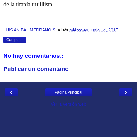
de la tiranía trujillista.
LUIS ANIBAL MEDRANO S.
a la/s
miércoles, junio 14, 2017
Compartir
No hay comentarios.:
Publicar un comentario
‹
›
Página Principal
Ver la versión web