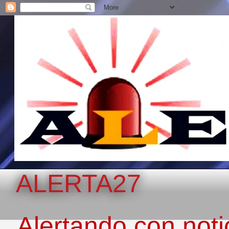
ALERTA27
Alertando con notic