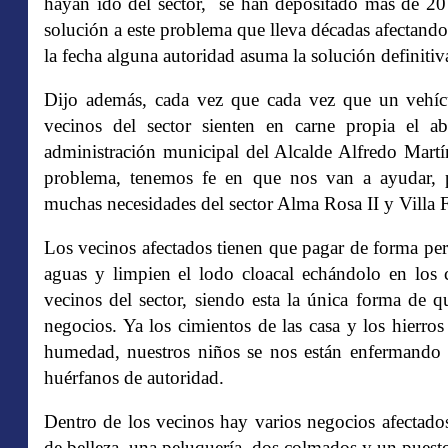
hayan ido del sector, se han depositado más de 20 
solución a este problema que lleva décadas afectando 
la fecha alguna autoridad asuma la solución definiti
Dijo además, cada vez que cada vez que un vehícu
vecinos del sector sienten en carne propia el a
administración municipal del Alcalde Alfredo Martí
problema, tenemos fe en que nos van a ayudar, 
muchas necesidades del sector Alma Rosa II y Villa 
Los vecinos afectados tienen que pagar de forma per
aguas y limpien el lodo cloacal echándolo en los 
vecinos del sector, siendo esta la única forma de 
negocios. Ya los cimientos de las casa y los hierro
humedad, nuestros niños se nos están enfermando 
huérfanos de autoridad.
Dentro de los vecinos hay varios negocios afectados,
de belleza, una peluquería, dos colmados y un pues