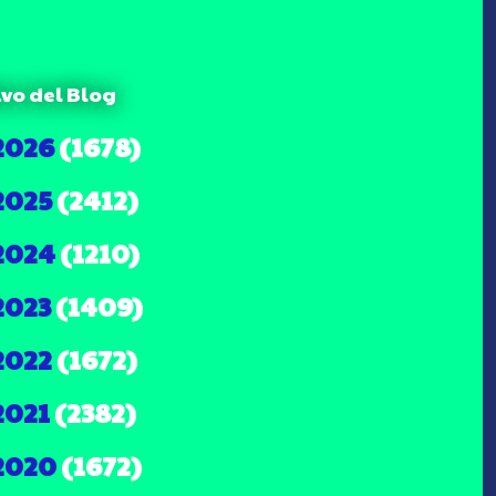
ivo del Blog
2026
(1678)
2025
(2412)
2024
(1210)
2023
(1409)
2022
(1672)
2021
(2382)
2020
(1672)