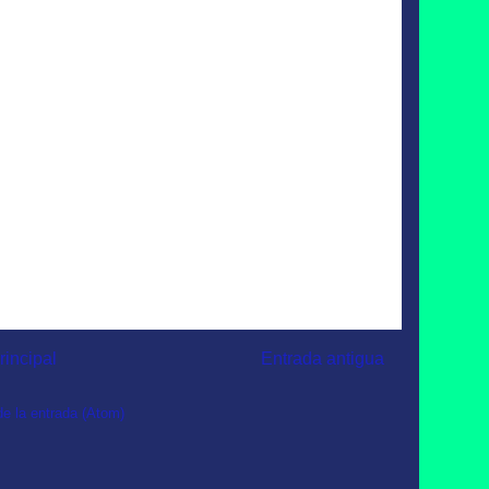
rincipal
Entrada antigua
e la entrada (Atom)