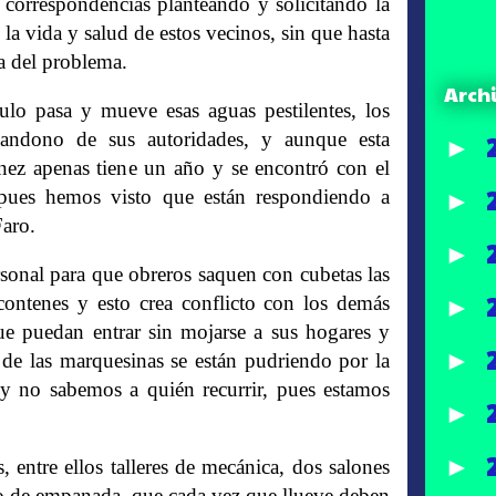
correspondencias planteando y solicitando la
la vida y salud de estos vecinos, sin que hasta
va del problema.
Arch
lo pasa y mueve esas aguas pestilentes, los
bandono de sus autoridades, y aunque esta
►
nez apenas tiene un año y se encontró con el
pues hemos visto que están respondiendo a
►
Faro.
►
sonal para que obreros saquen con cubetas las
contenes y esto crea conflicto con los demás
►
que puedan entrar sin mojarse a sus hogares y
►
s de las marquesinas se están pudriendo por la
y no sabemos a quién recurrir, pues estamos
►
►
 entre ellos talleres de mecánica, dos salones
to de empanada, que cada vez que llueve deben