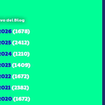
ivo del Blog
2026
(1678)
2025
(2412)
2024
(1210)
2023
(1409)
2022
(1672)
2021
(2382)
2020
(1672)