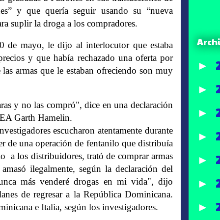
ones” y que quería seguir usando su “nueva
ara suplir la droga a los compradores.
Arch
0 de mayo, le dijo al interlocutor que estaba
precios y que había rechazado una oferta por
►
 las armas que le estaban ofreciendo son muy
►
ras y no las compró", dice en una declaración
►
a DEA Garth Hamelin.
 investigadores escucharon atentamente durante
►
er de una operación de fentanilo que distribuía
o a los distribuidores, trató de comprar armas
►
 amasó ilegalmente, según la declaración del
nunca más venderé drogas en mi vida", dijo
►
lanes de regresar a la República Dominicana.
►
inicana e Italia, según los investigadores.