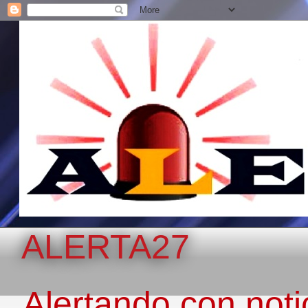
ALERTA27
Alertando con notic