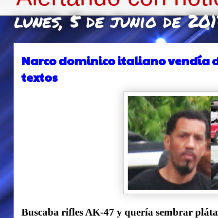
lunes, 5 de junio de 20
Narco dominico italiano vendía 
textos
Buscaba rifles AK-47 y quería sembrar plát