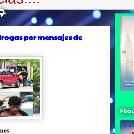
17
drogas por mensajes de
PRO
anos