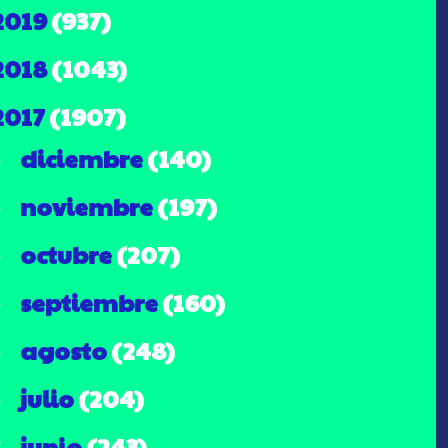
2019
(937)
2018
(1043)
2017
(1907)
diciembre
(140)
►
noviembre
(197)
►
octubre
(207)
►
septiembre
(160)
►
agosto
(248)
►
julio
(204)
►
junio
(243)
▼