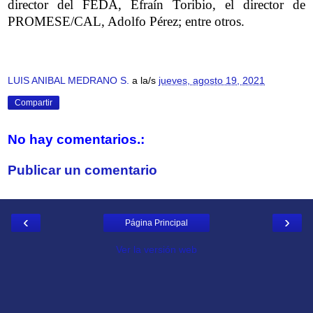
director del FEDA, Efraín Toribio, el director de
PROMESE/CAL, Adolfo Pérez; entre otros.
LUIS ANIBAL MEDRANO S.
a la/s
jueves, agosto 19, 2021
Compartir
No hay comentarios.:
Publicar un comentario
‹
›
Página Principal
Ver la versión web